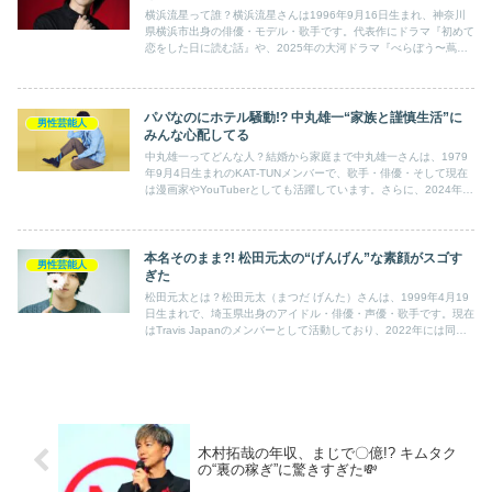
横浜流星って誰？横浜流星さんは1996年9月16日生まれ、神奈川
県横浜市出身の俳優・モデル・歌手です。代表作にドラマ『初めて
恋をした日に読む話』や、2025年の大河ドラマ『べらぼう〜蔦重
栄華乃夢噺〜』の主演など、多方面で輝きを放っています。...
パパなのにホテル騒動!? 中丸雄一“家族と謹慎生活”に
男性芸能人
みんな心配してる
中丸雄一ってどんな人？結婚から家庭まで中丸雄一さんは、1979
年9月4日生まれのKAT‑TUNメンバーで、歌手・俳優・そして現在
は漫画家やYouTuberとしても活躍しています。さらに、2024年1
月には元日テレアナウンサーの笹崎里菜さんと...
本名そのまま?! 松田元太の“げんげん”な素顔がスゴす
男性芸能人
ぎた
松田元太とは？松田元太（まつだ げんた）さんは、1999年4月19
日生まれで、埼玉県出身のアイドル・俳優・声優・歌手です。現在
はTravis Japanのメンバーとして活動しており、2022年には同グ
ループでメジャーデビューを果たしました。...
木村拓哉の年収、まじで〇億!? キムタク
の“裏の稼ぎ”に驚きすぎた💸