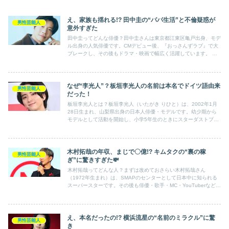
え、家族も揺れる!? 田中圭の“パパ生活”と不倫疑惑が
男性芸能人
意外すぎた
田中圭ってどんな俳優？田中圭さんは東京都江東区亀戸出身、モデ
ル出身の人気俳優です。CMデビュー後、『おっさんずラブ』で大
ブレークし、その後もドラマ・映画で幅広く活躍しています。 パ
パ田中圭！家庭の温かいエピソード2011年9月に元女優のさく...
なぜ“李光人”？板垣李光人の名前は本名でドイツ語由来
男性芸能人
だった！
板垣李光人とは？板垣李光人（いたがき りひと）は、2002年1月
28日生まれ、山梨県出身の日本人俳優・モデルです。幼少期から
モデルとして活動を開始し、小学5年生のときにスターダストプロ
モーション所属となりました。その後、俳優としても様々な作...
木村拓哉の年収、まじで〇億!? キムタクの“裏の稼
男性芸能人
ぎ”に驚きすぎた💸
木村拓哉ってどんな人？まずは改めておさらい木村拓哉さん
（1972年生まれ）は、SMAPのセンターとして日本中に知られる
スーパースターです。その後も俳優・歌手・MC・YouTuberなど多
岐に活躍しており、令和になっても視聴率キングと呼ばれて...
え、本名だったの!? 横浜流星の“名前のミラクル”に驚
男性芸能人
き